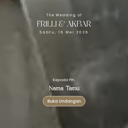
The Wedding of
The Wedding of
FRILLI & AKBAR
Frilli
Sabtu, 16 Mei 2026
&
Akbar
Sabtu, 16 Mei 2026
Kepada Yth.
Nama Tamu
Buka Undangan