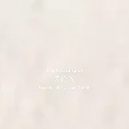
The Wedding of
Z & N
Senin, 01 Juni 2026